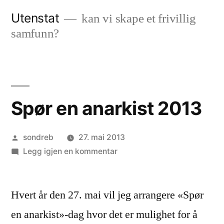
Gå
Utenstat
kan vi skape et frivillig
til
samfunn?
innhold
Spør en anarkist 2013
Publisert
sondreb
27. mai 2013
av
til
Legg igjen en kommentar
Spør
en
Hvert år den 27. mai vil jeg arrangere «Spør
anarkist
2013
en anarkist»-dag hvor det er mulighet for å