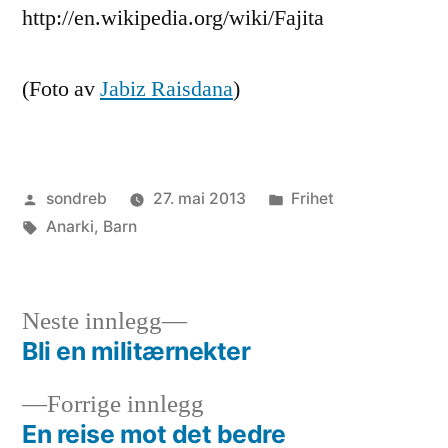
http://en.wikipedia.org/wiki/Fajita
(Foto av
Jabiz Raisdana
)
Publisert
Publisert
sondreb
27. mai 2013
Frihet
av
Stikkord:
i
Anarki
,
Barn
Neste
Neste innlegg
innlegg:
Bli en militærnekter
Innleggsnavigasjon
Forrige
Forrige innlegg
innlegg:
En reise mot det bedre