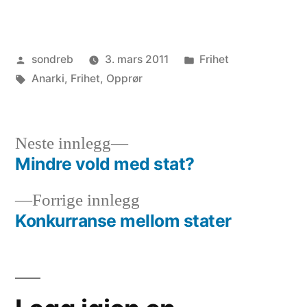
Publisert
Publisert
sondreb
3. mars 2011
Frihet
av
Stikkord:
i
Anarki
,
Frihet
,
Opprør
Neste
Neste innlegg
innlegg:
Mindre vold med stat?
Innleggsnavigasjon
Forrige
Forrige innlegg
innlegg:
Konkurranse mellom stater