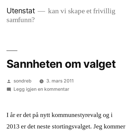
Gå
Utenstat
kan vi skape et frivillig
til
samfunn?
innhold
Sannheten om valget
Publisert
sondreb
3. mars 2011
av
til
Legg igjen en kommentar
Sannheten
om
I år er det på nytt kommunestyrevalg og i
valget
2013 er det neste stortingsvalget. Jeg kommer