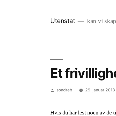
Gå
til
Utenstat
kan vi skap
innhold
Et frivilli
Publisert
sondreb
29. januar 2013
av
Hvis du har lest noen av de t