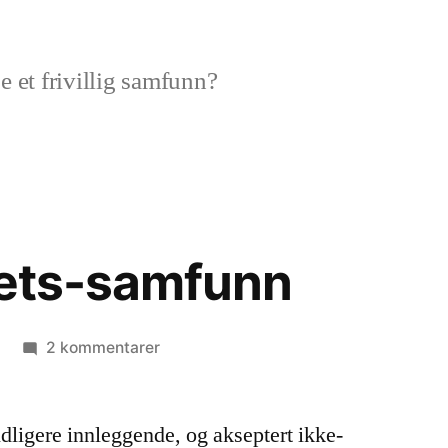
e et frivillig samfunn?
ghets-samfunn
til
2 kommentarer
Et
frivillighets-
idligere innleggende, og akseptert ikke-
samfunn