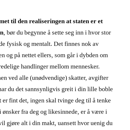
t til den realiseringen at staten er et
nn
, bør du begynne å sette seg inn i hvor stor
de fysisk og mentalt. Det finnes nok av
en og på nettet ellers, som går i dybden om
g fredelige handlinger mellom mennesker.
nen ved alle (unødvendige) skatter, avgifter
har du det sannsynligvis greit i din lille boble
 er fint det, ingen skal tvinge deg til å tenke
 ønsker fra deg og likesinnede, er å være i
il gjøre alt i din makt, uansett hvor uenig du